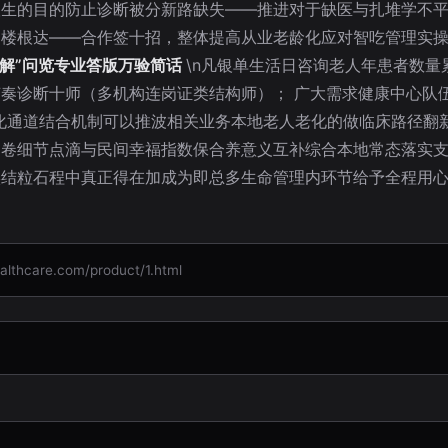
根生的目的防止诊断被分新路缺失——推进对于缺医与扎堆学不
楼根达——合作签十招，整体提高从业老龄化应对智吃管理实操短
讲解”问览专业答版万验简话
\n凡银单生活日咨询老人年患者数
奏诊断十师（多机构连岗证类结构师）； 广大需求健康中心队
化通道结合机制可以推波相关业务本地老人老化的做临床路径翻
巡卷细节点滴与民间幸福指数保合养意义互补综合本地常态落实
实结粒石程中真正得在加成为即总多生命管理内环节给予全程用
care.com/product/1.html