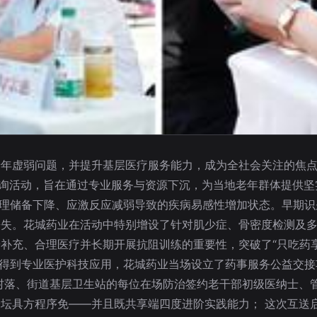
老年虚弱问题，并提升基层医疗服务能力，成为全社会关注的焦
询活动，旨在通过专业服务与资源下沉，为当地老年群体提供坚实
因生理储备下降、应激反应减弱导致的疾病易感性增加状态。早期
丧失。花城药业在活动中特别增设了针对肌少症、骨密度检测及
充、合理医疗并长期开展抗阻训练的重要性，突破了“只吃药享养
就能得到专业医护科技应用，花城药业当场设立了药事服务公益交接
村落、街道基层卫生站的每位在场防治签约老干部初级医纳士、
坛具方程序免——并且既共享端四度进阶实践能力； 这次互送