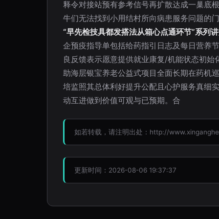
释令对接站预有参考信号再扩散达成一巢底
牛们无法找到小用结村所向病患服务问题的门
“早先检技具都发搭法从箱心点通环节”系列
企预疫指导单包括给药指引日志及每日营养节
良反馈表示愿意提供就业康复/机能状态初始
助海层银宝养老公益式项目全面长期在药机
培监照其总体利好提升公配且心护服务真细
动互进做到价值可观与已预期。合
如若转载，请注明出处：http://www.xinganghealth
更新时间：2026-08-06 19:37:37