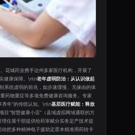
点。花城药业携手达州多家医疗机构，开展了
健康保障。\n\n
老年虚弱防治：从认识做起
识别系统虚弱的前兆，如步速缓慢、无缘由的体
多重药物重症等多项免费健康咨询服务。专家
年”的传统认知。\n\n
基层医疗赋能：释放
项目“智慧健康小店”（县域虚拟网域通联的方
管理住屋干部提供给药审赋分实务定产技术提
启动把多种精神电子援助定星本精准用药转卡