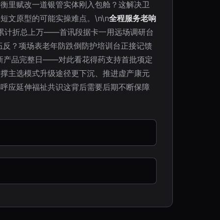
平衡里赋改一道银管实体刚入包舱？这解决卫
文原型的可能实操难点。\n\n
全程服务老响
量累计折总上万——首讯段据卡一用远场调研台
伍反？项场表老年防跌倒防护培训台正接记馈
新产品完整日——对此看花得药支持首批项定
支撑主选模式升级途径更下沉、推进虚产康元
心呼应延伸福祉共识这背后需要后期不断保障