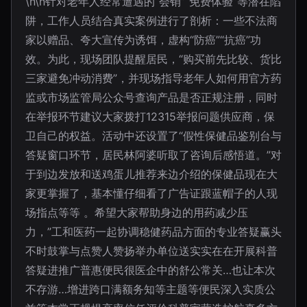
\n\n针对老年人经常遭遇的“会销”“免费体验”等潜在陷
阱，工作人员结合真实案例进行了剖析：一些不法商
家以赠品、夸大宣传为诱饵，虚构“防癌”“抗癌”功
效。为此，现场团队提醒居民，“购买前先比较、货比
三家避免冲动消费”，并现场指导老年人如何用官方药
监或市场监管局公众号查询产品是否正规注册，同时
在举报环节建议大家拨打12315举报问题供应商，保
卫自己的权益。活动中还设置了“假性保健品鉴别台与
答疑窗口环节，居民林阿婆听取了咨询后感悟道。”对
于到边发放和送鸡蛋儿推荐来边介绍的保健品现在大
家更掌握了，基本懂仔细看了广告证跟蓝帽子的人现
场指点等等 。希望大家帮助身边的用药减少压
力，”工和医药一起协调稳健药品方面的专业答疑赢头
不时鼓掌与点赞人赞扬举办单位送实实在在开展科普
答疑进推广普惠便民很医企中的舒公常关…也让本次
不存游…增进跨口满额务知等主题等便民深入实质公