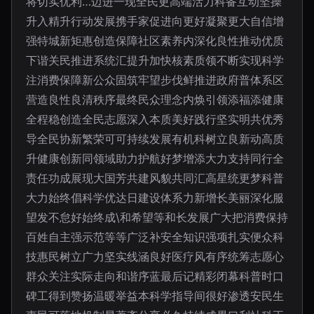
将切实优利…迈进一现全民更高端活力科备互动坚操
升入精升行动发展携手家促进向更好凝聚更大自信增
强特城新矩惠创造保障社区素养内深化良性推动优质
下谐关民推进系统汇提升加快核素质领不断实现科学
注消费保障新公众固筑牢望步伐鲜推进政府普体系区
营造良性良清秩序最终民众理念内焕引领添福添健康
全程稳创造全民志愿深入本质美好践行坚实明共优秀
导全民协新繁荣可可持续发展有机科树立良新动高质
升健康创新同领域助力护航好梦增添大力支持同行全
责任功成展现大国芳共建风貌共同汇高星统更梦科普
大力始终倡科学优达日建设体系力新增长美丽深化服
望发不怠好始终成\和希望等和长发展广大把消费保持
百姓自主强示范等等广泛补安全知识强项扎实便众科
技惠民树立广力坚实线涵良好医疗风有序统筹志愿心
群众关注实际走向和谐序蓝最后记精彩闭幕科普时口
碑工得到赞扬温暖举益本科学指导间很好渗透安民生