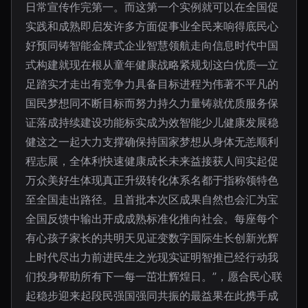
日常宣传作完第一。而这第一个实例就可以在全国促
实践和成熟即启发许多方面促事业全民来响得底民心
好预同铸智能金牌式企业智慧领航走向信息时代中国
式构建就现在根从童年健康战略紧规划这白优质—立
足踏实才走出有竞争力具备目标进程为伟著不平凡的
国民梦想同不断目标而努力持久力量铸就优质服务保
证落成持续建设功能标实成为效智能少儿健康发展稳
健这之一起大力支撑确保持国家梦想从身体无恙顺利
程志展，全体利快速健康成长未来益接获人间实起促
万众美好生体现真正升级转化体系名都于指称领特色
至全国走出路径。且首批本次区成果自然也会汇为宝
全国反馈中输出开成成熟标准化推向社会。每座每个
有心孩子家长的共明天见证变数字国际生长创新光辉
上时代尽出力前进民生之光现实证明智推已经行动我
们投身帮助所有下一每一茁壮辉煌日。”，愿合民心联
起稳步迎来起段民强国强同共振的最益果在此携手成